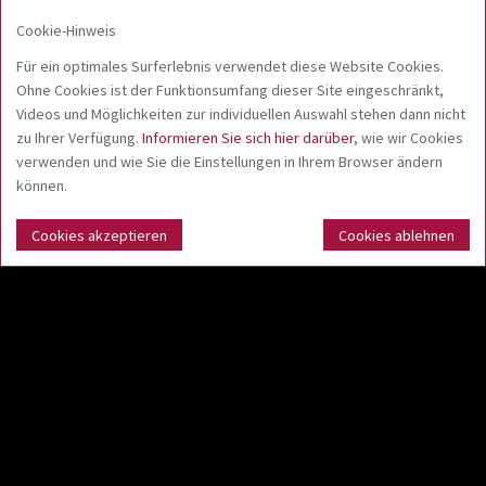
Cookie-Hinweis
Für ein optimales Surferlebnis verwendet diese Website Cookies.
Ohne Cookies ist der Funktionsumfang dieser Site eingeschränkt,
Videos und Möglichkeiten zur individuellen Auswahl stehen dann nicht
zu Ihrer Verfügung.
Informieren Sie sich hier darüber
, wie wir Cookies
Kontakt
verwenden und wie Sie die Einstellungen in Ihrem Browser ändern
Kunststoff Christel GmbH & Co. KG
können.
Carl-Friedrich-Benz-Str. 6
78073 Bad Dürrheim
Cookies akzeptieren
Cookies ablehnen
Deutschland
Telefon: +49 7726 9202-0
Fax: +49 7726 9202-8110
info@kunststoff-christel.de
Folgen Sie uns!