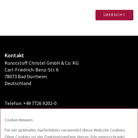
ÜBERSICHT
Kontakt
Kunststoff Christel GmbH & Co. KG
Carl-Friedrich-Benz-Str. 6
78073 Bad Dürrheim
Deutschland
Telefon: +49 7726 9202-0
Fax: +49 7726 9202-8110
info@kunststoff-christel.de
Cookie-Hinweis
Folgen Sie uns!
Für ein optimales Surferlebnis verwendet diese Website Cookies.
Ohne Cookies ist der Funktionsumfang dieser Site eingeschränkt,